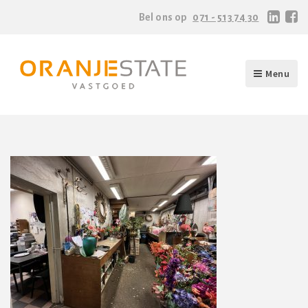
Bel ons op
071 - 513 74 30
Menu