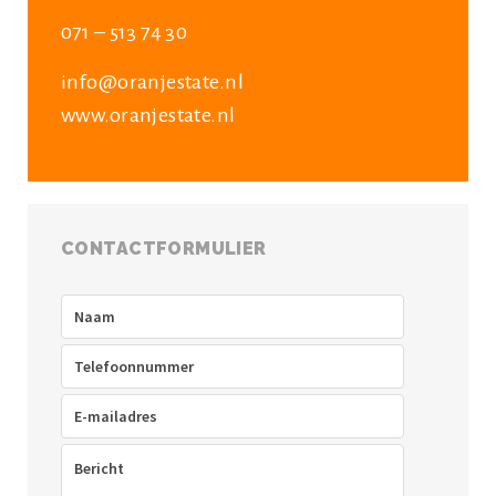
071 – 513 74 30
info@oranjestate.nl
www.oranjestate.nl
CONTACTFORMULIER
Naam
(Vereist)
Telefoon
(Vereist)
E-
mailadres
(Vereist)
Bericht
(Vereist)