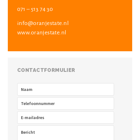
071 – 513 74 30
info@oranjestate.nl
www.oranjestate.nl
CONTACTFORMULIER
Naam
(Vereist)
Telefoon
(Vereist)
E-
mailadres
(Vereist)
Bericht
(Vereist)