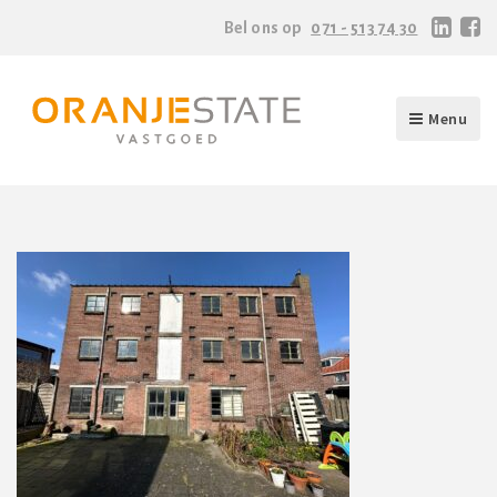
Bel ons op
071 - 513 74 30
Menu