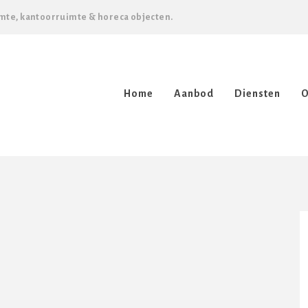
mte, kantoorruimte & horeca objecten.
Home
Aanbod
Diensten
O