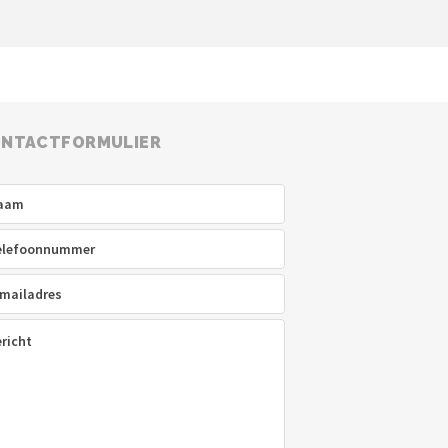
NTACTFORMULIER
am
(Vereist)
efoon
(Vereist)
ladres
(Vereist)
icht
(Vereist)