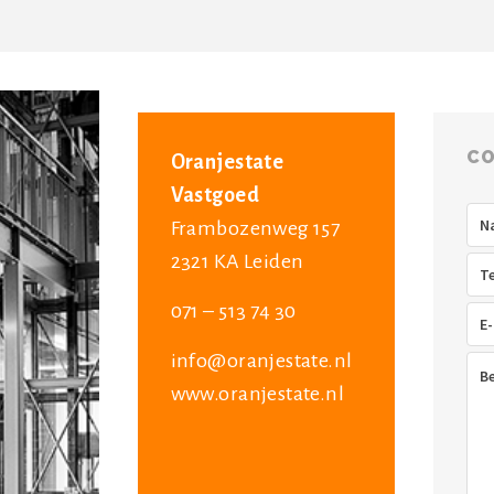
CO
Oranjestate
Vastgoed
Na
Frambozenweg 157
2321 KA Leiden
Tel
071 – 513 74 30
E-
mai
info@oranjestate.nl
Ber
www.oranjestate.nl