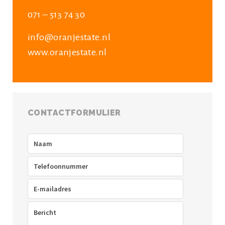
071 – 513 74 30
info@oranjestate.nl
www.oranjestate.nl
CONTACTFORMULIER
Naam
(Vereist)
Telefoon
(Vereist)
E-
mailadres
(Vereist)
Bericht
(Vereist)