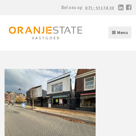
Bel ons op
071 - 513 74 30
Menu