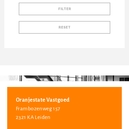
Oranjestate Vastgoed
Frambozenweg 157
2321 KA Leiden