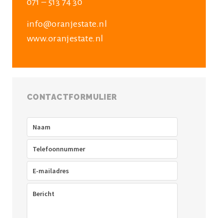
071 – 513 74 30
info@oranjestate.nl
www.oranjestate.nl
CONTACTFORMULIER
Naam
(Vereist)
Telefoon
(Vereist)
E-
mailadres
(Vereist)
Bericht
(Vereist)