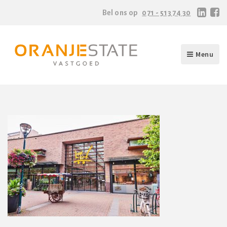
Bel ons op
071 - 513 74 30
Menu