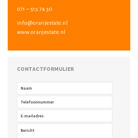
071 – 513 74 30
info@oranjestate.nl
www.oranjestate.nl
CONTACTFORMULIER
Naam
(Vereist)
Telefoon
(Vereist)
E-
mailadres
(Vereist)
Bericht
(Vereist)