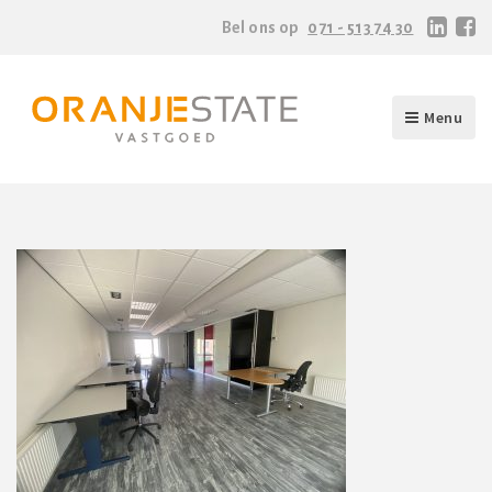
Bel ons op
071 - 513 74 30
Menu