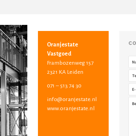
CO
Oranjestate
Vastgoed
Na
Frambozenweg 157
2321 KA Leiden
Tel
071 – 513 74 30
E-
mai
info@oranjestate.nl
Ber
www.oranjestate.nl