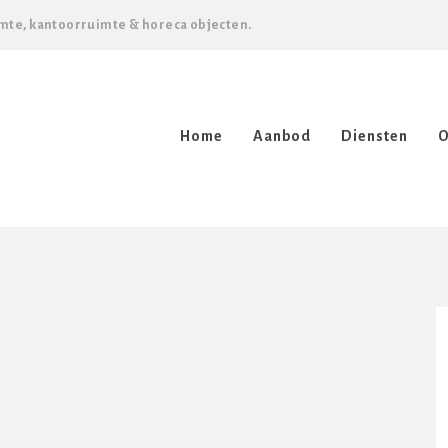
mte, kantoorruimte & horeca objecten.
Home
Aanbod
Diensten
O