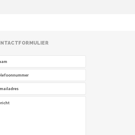
NTACTFORMULIER
am
(Vereist)
efoon
(Vereist)
ladres
(Vereist)
icht
(Vereist)