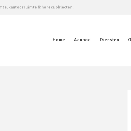
mte, kantoorruimte & horeca objecten.
Home
Aanbod
Diensten
O