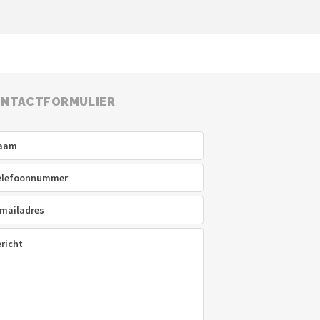
NTACTFORMULIER
am
(Vereist)
efoon
(Vereist)
ladres
(Vereist)
icht
(Vereist)