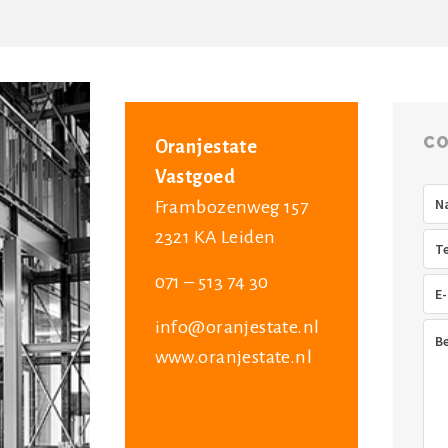
CO
Oranjestate
Vastgoed
Na
Frambozenweg 157
2321 KA Leiden
Tel
071 – 513 74 30
E-
mai
info@oranjestate.nl
Ber
www.oranjestate.nl