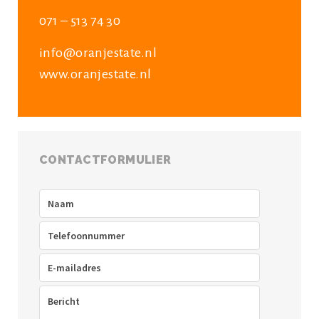
071 – 513 74 30
info@oranjestate.nl
www.oranjestate.nl
CONTACTFORMULIER
Naam
(Vereist)
Telefoon
(Vereist)
E-
mailadres
(Vereist)
Bericht
(Vereist)