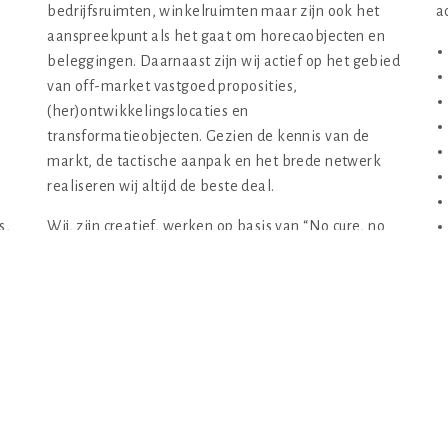
bedrijfsruimten, winkelruimten maar zijn ook het
a
aanspreekpunt als het gaat om horecaobjecten en
beleggingen. Daarnaast zijn wij actief op het gebied
van off-market vastgoed proposities,
(her)ontwikkelingslocaties en
transformatieobjecten. Gezien de kennis van de
markt, de tactische aanpak en het brede netwerk
realiseren wij altijd de beste deal.
s,
Wij, zijn creatief, werken op basis van “No cure, no
pay”, zijn flexibel en hebben oog voor veranderende
te
markten. Naast een snelle en adequate verhuur of
verkoop is een goede en betrouwbare kandidaat
hiervoor het uitgangspunt. Wij kunnen het ons
veroorloven dit op basis van “No cure, no pay” te
garanderen. Graag maken wij nader kennis met u.