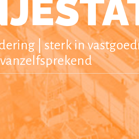
JESTAT
ering | sterk in vastgoed
 vanzelfsprekend