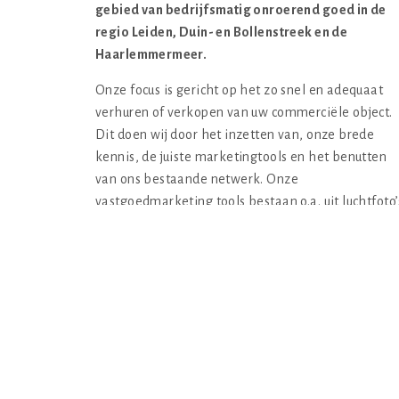
gebied van bedrijfsmatig onroerend goed in de
regio Leiden, Duin- en Bollenstreek en de
Haarlemmermeer.
Onze focus is gericht op het zo snel en adequaat
verhuren of verkopen van uw commerciële object.
Dit doen wij door het inzetten van, onze brede
kennis, de juiste marketingtools en het benutten
van ons bestaande netwerk. Onze
vastgoedmarketing tools bestaan o.a. uit luchtfoto’
video’s, diverse professionele aanbodsites
waaronder Funda in Business, social media, de juis
signing en de eigen, goed bezochte, aanbodsite.
Oranjestate werkt voor zowel particuliere als
zakelijke opdrachtgevers en bieden een breed