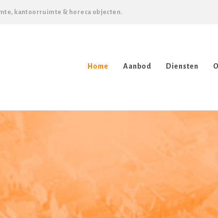
mte, kantoorruimte & horeca objecten.
Home
Aanbod
Diensten
O