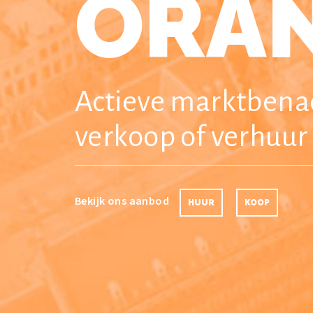
ORAN
Actieve marktbenad
verkoop of verhuur
Bekijk ons aanbod