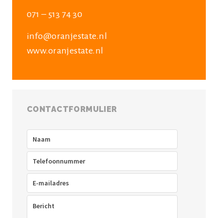
071 – 513 74 30
info@oranjestate.nl
www.oranjestate.nl
CONTACTFORMULIER
Naam
(Vereist)
Telefoon
(Vereist)
E-
mailadres
(Vereist)
Bericht
(Vereist)