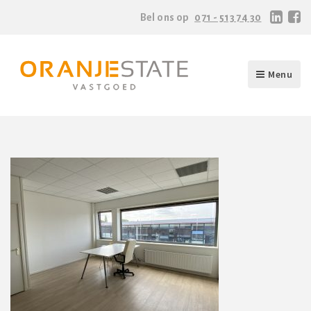
Bel ons op
071 - 513 74 30
Menu