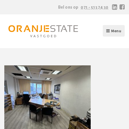
Bel ons op
071 - 513 74 30
Menu