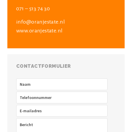
071 – 513 74 30
info@oranjestate.nl
www.oranjestate.nl
CONTACTFORMULIER
Naam
(Vereist)
Telefoon
(Vereist)
E-
mailadres
(Vereist)
Bericht
(Vereist)