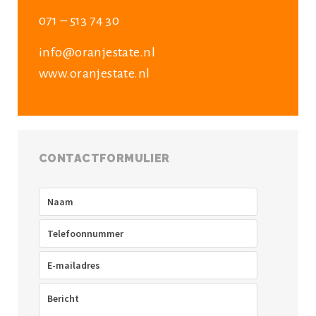
071 – 513 74 30
info@oranjestate.nl
www.oranjestate.nl
CONTACTFORMULIER
Naam
(Vereist)
Telefoon
(Vereist)
E-
mailadres
(Vereist)
Bericht
(Vereist)