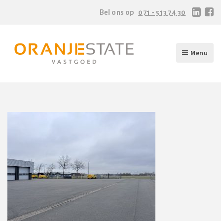
Bel ons op
071 - 513 74 30
Menu