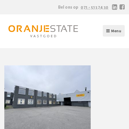
Bel ons op
071 - 513 74 30
Menu