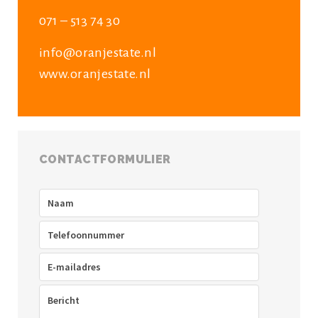
071 – 513 74 30
info@oranjestate.nl
www.oranjestate.nl
CONTACTFORMULIER
Naam
(Vereist)
Telefoon
(Vereist)
E-
mailadres
(Vereist)
Bericht
(Vereist)