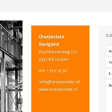
CO
Oranjestate
Vastgoed
Na
Frambozenweg 157
2321 KA Leiden
Tel
071 – 513 74 30
E-
mai
info@oranjestate.nl
Ber
www.oranjestate.nl