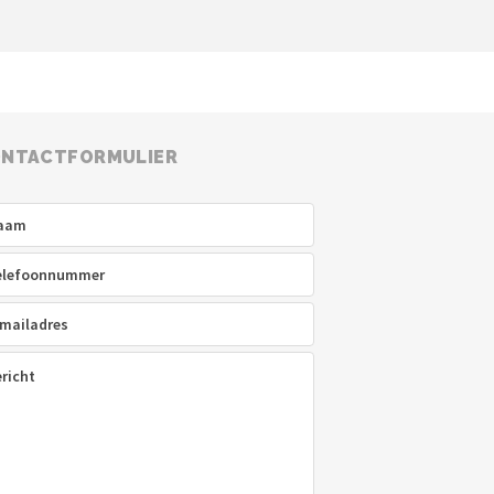
NTACTFORMULIER
am
(Vereist)
efoon
(Vereist)
ladres
(Vereist)
icht
(Vereist)