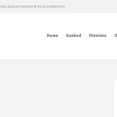
mte, kantoorruimte & horeca objecten.
Home
Aanbod
Diensten
O