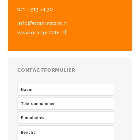
071 – 513 74 30
info@oranjestate.nl
www.oranjestate.nl
CONTACTFORMULIER
Naam
(Vereist)
Telefoon
(Vereist)
E-
mailadres
(Vereist)
Bericht
(Vereist)