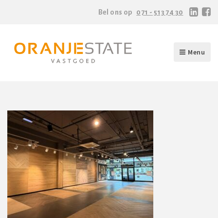
Bel ons op
071 - 513 74 30
Menu