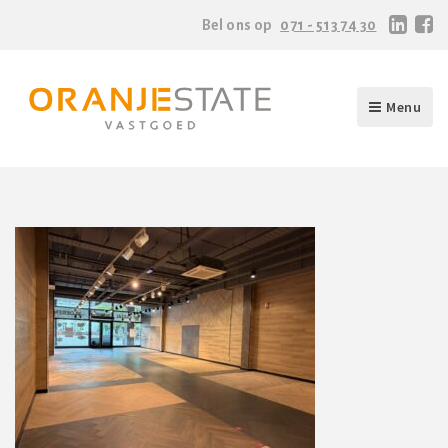
Bel ons op
071 - 513 74 30
Menu