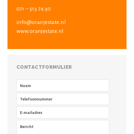
071 – 513 74 30
info@oranjestate.nl
www.oranjestate.nl
CONTACTFORMULIER
Naam
(Vereist)
Telefoon
(Vereist)
E-
mailadres
(Vereist)
Bericht
(Vereist)