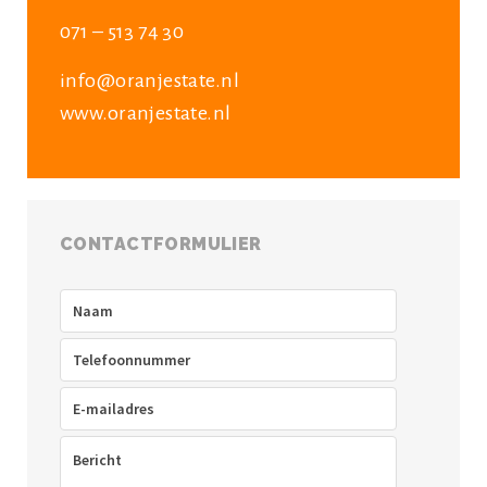
071 – 513 74 30
info@oranjestate.nl
www.oranjestate.nl
CONTACTFORMULIER
Naam
(Vereist)
Telefoon
(Vereist)
E-
mailadres
(Vereist)
Bericht
(Vereist)