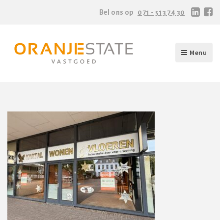
Bel ons op
071 - 513 74 30
Menu