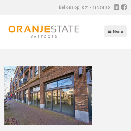
Bel ons op
071 - 513 74 30
Menu