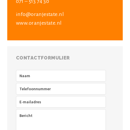
071 – 513 74 30
info@oranjestate.nl
www.oranjestate.nl
CONTACTFORMULIER
Naam
(Vereist)
Telefoon
(Vereist)
E-
mailadres
(Vereist)
Bericht
(Vereist)