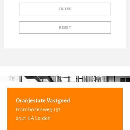
Oranjestate Vastgoed
Frambozenweg 157
2321 KA Leiden