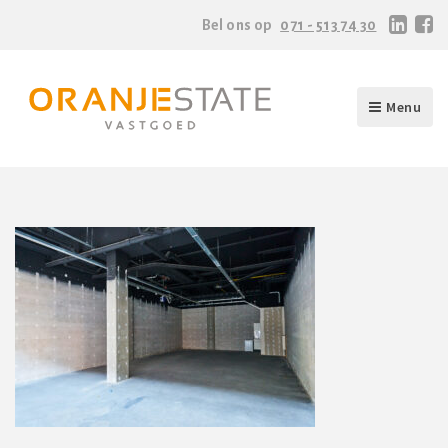
Bel ons op
071 - 513 74 30
Menu