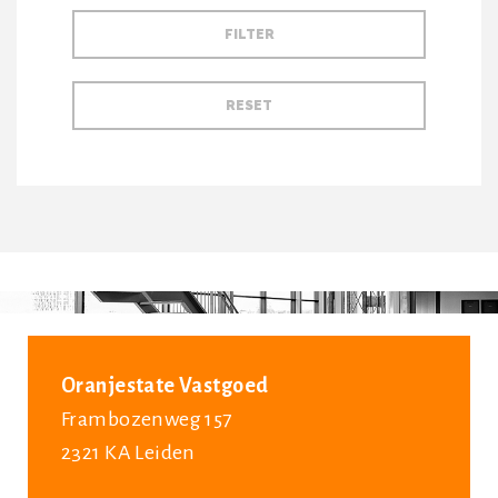
Oranjestate Vastgoed
Frambozenweg 157
2321 KA Leiden