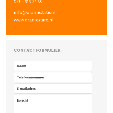
071 – 513 74 30
info@oranjestate.nl
www.oranjestate.nl
CONTACTFORMULIER
Naam
(Vereist)
Telefoon
(Vereist)
E-
mailadres
(Vereist)
Bericht
(Vereist)