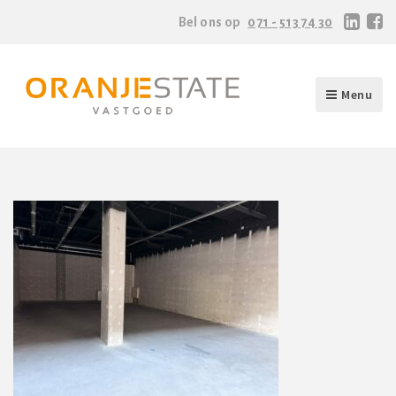
Bel ons op
071 - 513 74 30
Menu