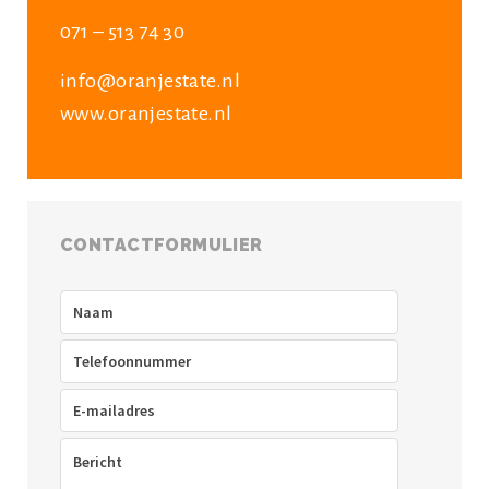
071 – 513 74 30
info@oranjestate.nl
www.oranjestate.nl
CONTACTFORMULIER
Naam
(Vereist)
Telefoon
(Vereist)
E-
mailadres
(Vereist)
Bericht
(Vereist)