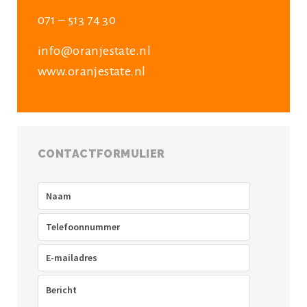
071 – 513 74 30
info@oranjestate.nl
www.oranjestate.nl
CONTACTFORMULIER
Naam
(Vereist)
Telefoon
(Vereist)
E-
mailadres
(Vereist)
Bericht
(Vereist)