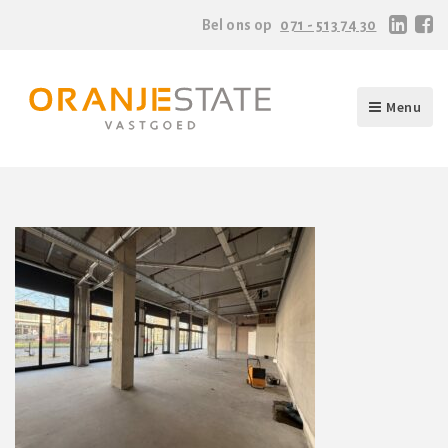
Bel ons op
071 - 513 74 30
Menu