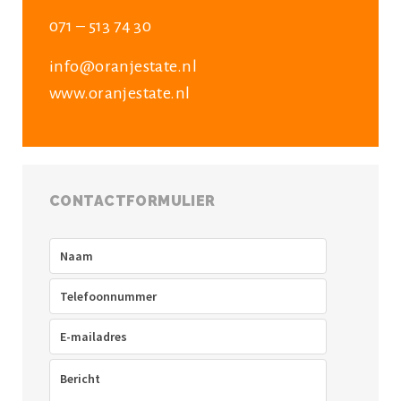
071 – 513 74 30
info@oranjestate.nl
www.oranjestate.nl
CONTACTFORMULIER
Naam
(Vereist)
Telefoon
(Vereist)
E-
mailadres
(Vereist)
Bericht
(Vereist)