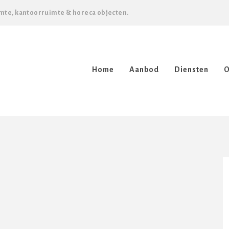
mte, kantoorruimte & horeca objecten.
Home
Aanbod
Diensten
O