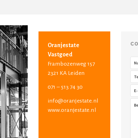
CO
Oranjestate
Vastgoed
Na
Frambozenweg 157
2321 KA Leiden
Tel
071 – 513 74 30
E-
mai
info@oranjestate.nl
Ber
www.oranjestate.nl