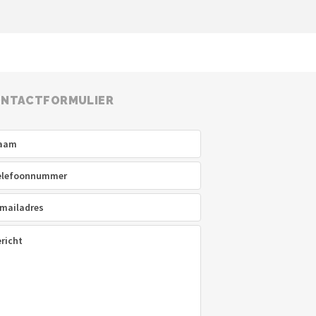
NTACTFORMULIER
am
(Vereist)
efoon
(Vereist)
ladres
(Vereist)
icht
(Vereist)