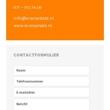
071 – 513 74 30
info@oranjestate.nl
www.oranjestate.nl
CONTACTFORMULIER
Naam
(Vereist)
Telefoon
(Vereist)
E-
mailadres
(Vereist)
Bericht
(Vereist)