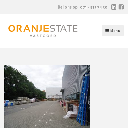
Bel ons op
071 - 513 74 30
Menu