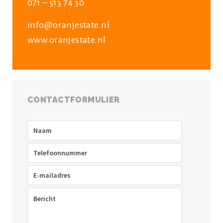
071 – 513 74 30
info@oranjestate.nl
www.oranjestate.nl
CONTACTFORMULIER
Naam
(Vereist)
Telefoon
(Vereist)
E-
mailadres
(Vereist)
Bericht
(Vereist)