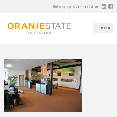
Bel ons op
071 - 513 74 30
Menu