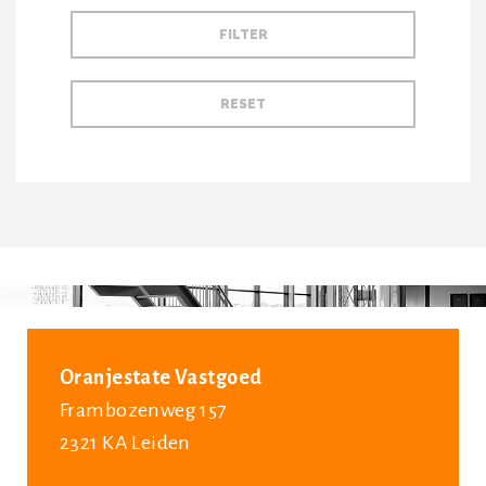
Oranjestate Vastgoed
Frambozenweg 157
2321 KA Leiden