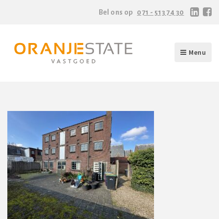
Bel ons op
071 - 513 74 30
Menu