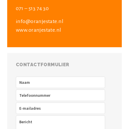
071 – 513 74 30
info@oranjestate.nl
www.oranjestate.nl
CONTACTFORMULIER
Naam
(Vereist)
Telefoon
(Vereist)
E-
mailadres
(Vereist)
Bericht
(Vereist)