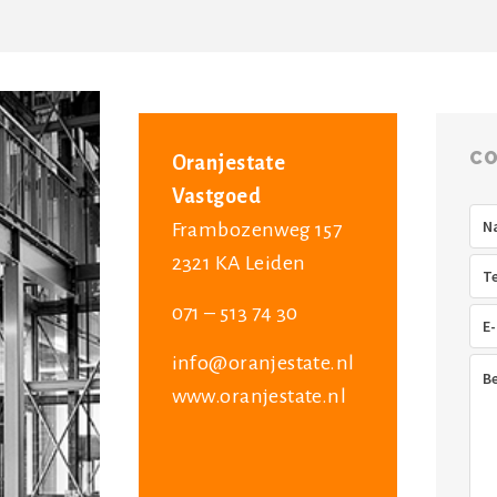
CO
Oranjestate
Vastgoed
Na
Frambozenweg 157
2321 KA Leiden
Tel
071 – 513 74 30
E-
mai
info@oranjestate.nl
Ber
www.oranjestate.nl