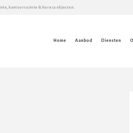
mte, kantoorruimte & horeca objecten.
Home
Aanbod
Diensten
O