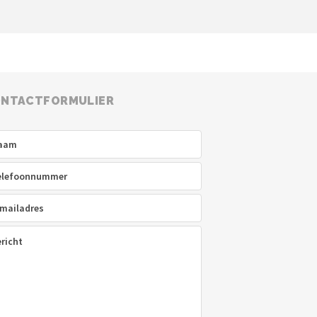
NTACTFORMULIER
am
(Vereist)
efoon
(Vereist)
ladres
(Vereist)
icht
(Vereist)