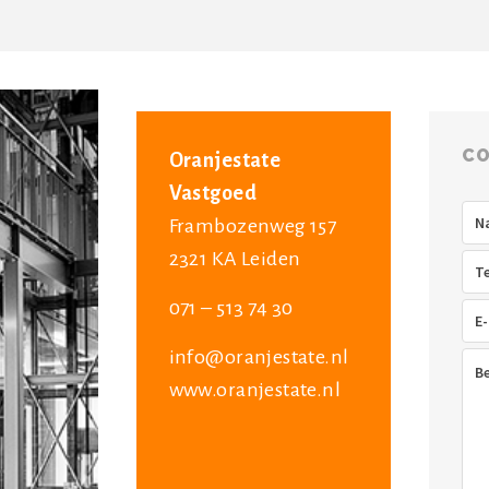
CO
Oranjestate
Vastgoed
Na
Frambozenweg 157
2321 KA Leiden
Tel
071 – 513 74 30
E-
mai
info@oranjestate.nl
Ber
www.oranjestate.nl