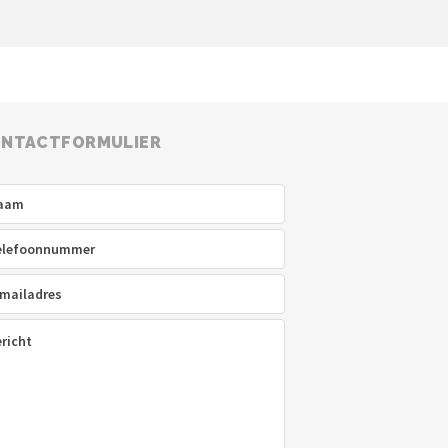
NTACTFORMULIER
am
(Vereist)
efoon
(Vereist)
ladres
(Vereist)
icht
(Vereist)