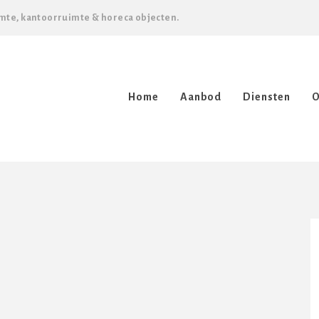
mte, kantoorruimte & horeca objecten.
Home
Aanbod
Diensten
O