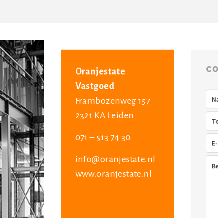
CO
Oranjestate
Vastgoed
Na
Frambozenweg 157
2321 KA Leiden
Tel
071 – 513 74 30
E-
mai
info@oranjestate.nl
Ber
www.oranjestate.nl