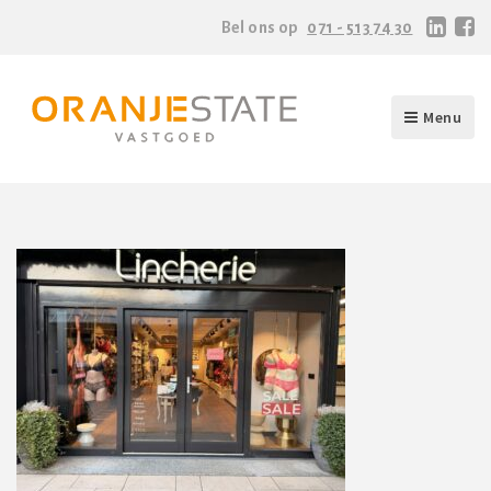
Bel ons op
071 - 513 74 30
Menu