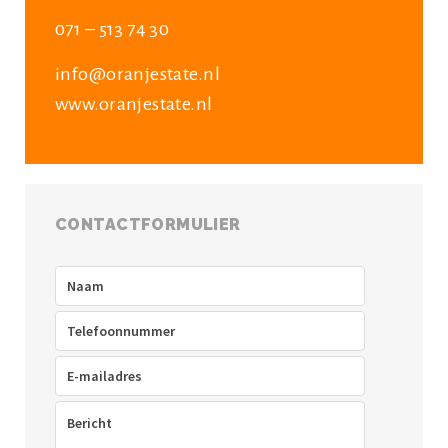
071 – 513 74 30
info@oranjestate.nl
www.oranjestate.nl
CONTACTFORMULIER
Naam
(Vereist)
Telefoon
(Vereist)
E-
mailadres
(Vereist)
Bericht
(Vereist)