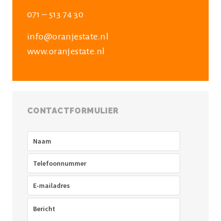
071 – 513 74 30
info@oranjestate.nl
www.oranjestate.nl
CONTACTFORMULIER
Naam
(Vereist)
Telefoon
(Vereist)
E-
mailadres
(Vereist)
Bericht
(Vereist)