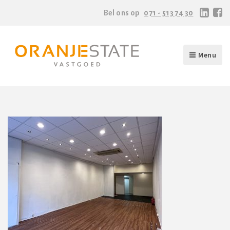
Bel ons op
071 - 513 74 30
Menu