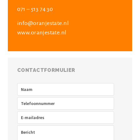
071 – 513 74 30
info@oranjestate.nl
www.oranjestate.nl
CONTACTFORMULIER
Naam
(Vereist)
Telefoon
(Vereist)
E-
mailadres
(Vereist)
Bericht
(Vereist)