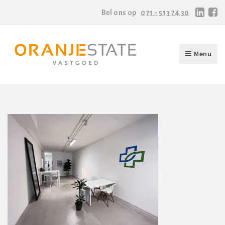
Bel ons op
071 - 513 74 30
Menu