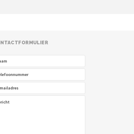
NTACTFORMULIER
am
(Vereist)
efoon
(Vereist)
ladres
(Vereist)
icht
(Vereist)