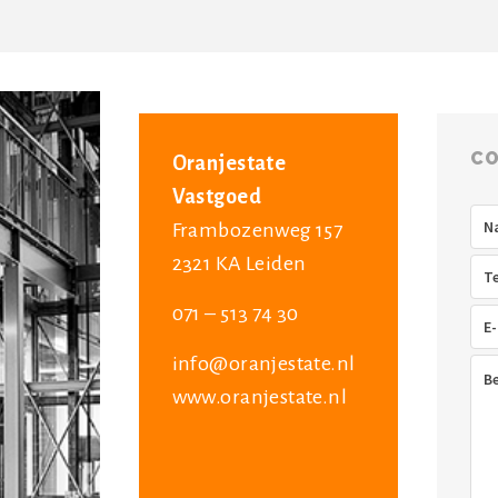
CO
Oranjestate
Vastgoed
Na
Frambozenweg 157
2321 KA Leiden
Tel
071 – 513 74 30
E-
mai
info@oranjestate.nl
Ber
www.oranjestate.nl