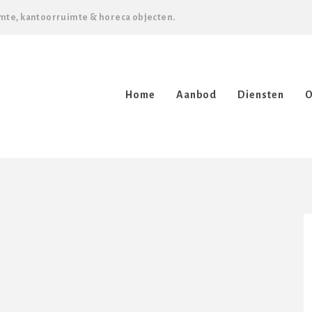
mte, kantoorruimte & horeca objecten.
Home
Aanbod
Diensten
O