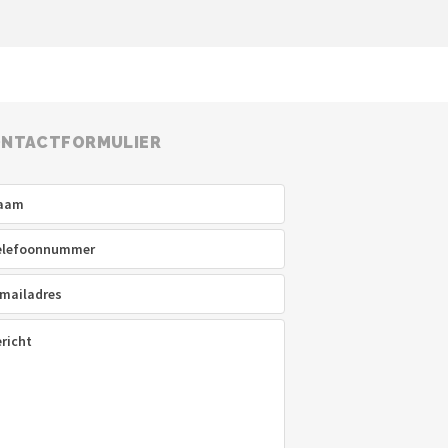
NTACTFORMULIER
am
(Vereist)
efoon
(Vereist)
ladres
(Vereist)
icht
(Vereist)