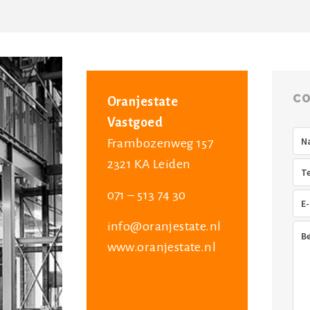
CO
Oranjestate
Vastgoed
Na
Frambozenweg 157
2321 KA Leiden
Tel
071 – 513 74 30
E-
mai
info@oranjestate.nl
Ber
www.oranjestate.nl