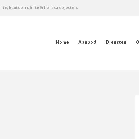
mte, kantoorruimte & horeca objecten.
Home
Aanbod
Diensten
O