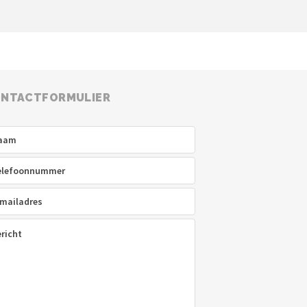
NTACTFORMULIER
am
(Vereist)
efoon
(Vereist)
ladres
(Vereist)
icht
(Vereist)