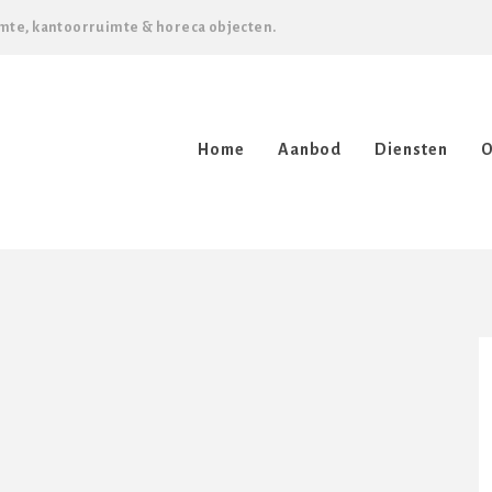
mte, kantoorruimte & horeca objecten.
Home
Aanbod
Diensten
O