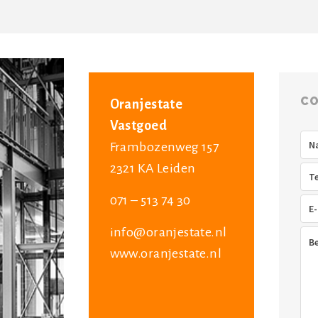
CO
Oranjestate
Vastgoed
Na
Frambozenweg 157
2321 KA Leiden
Tel
071 – 513 74 30
E-
mai
info@oranjestate.nl
Ber
www.oranjestate.nl