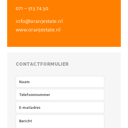
071 – 513 74 30
info@oranjestate.nl
www.oranjestate.nl
CONTACTFORMULIER
Naam
(Vereist)
Telefoon
(Vereist)
E-
mailadres
(Vereist)
Bericht
(Vereist)