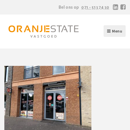
Bel ons op
071 - 513 74 30
Menu