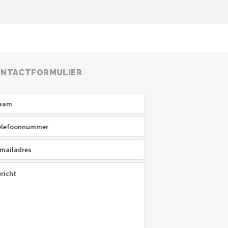
NTACTFORMULIER
am
(Vereist)
efoon
(Vereist)
ladres
(Vereist)
icht
(Vereist)