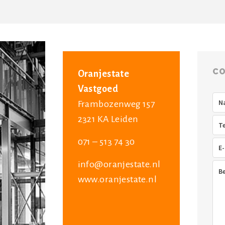
CO
Oranjestate
Vastgoed
Na
Frambozenweg 157
2321 KA Leiden
Tel
071 – 513 74 30
E-
mai
info@oranjestate.nl
Ber
www.oranjestate.nl