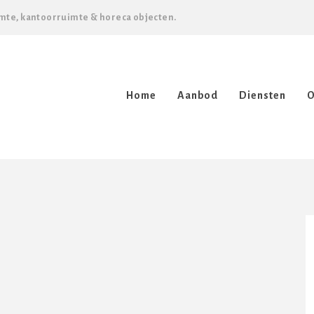
mte, kantoorruimte & horeca objecten.
Home
Aanbod
Diensten
O