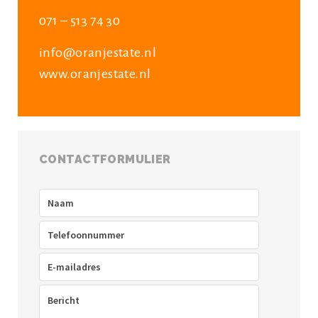
071 – 513 74 30
info@oranjestate.nl
www.oranjestate.nl
CONTACTFORMULIER
Naam
(Vereist)
Telefoon
(Vereist)
E-
mailadres
(Vereist)
Bericht
(Vereist)