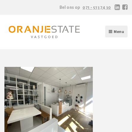
Bel ons op
071 - 513 74 30
Menu