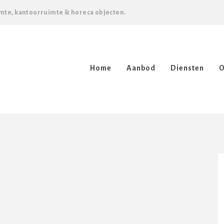
mte, kantoorruimte & horeca objecten.
Home
Aanbod
Diensten
O