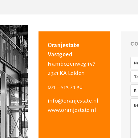
CO
Oranjestate
Vastgoed
Na
Frambozenweg 157
2321 KA Leiden
Tel
071 – 513 74 30
E-
mai
info@oranjestate.nl
Ber
www.oranjestate.nl