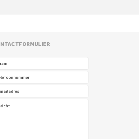
NTACTFORMULIER
am
(Vereist)
efoon
(Vereist)
ladres
(Vereist)
icht
(Vereist)