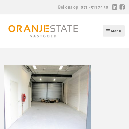
Bel ons op
071 - 513 74 30
Menu