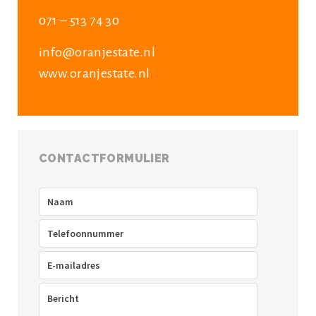
071 – 513 74 30
info@oranjestate.nl
www.oranjestate.nl
CONTACTFORMULIER
Naam
(Vereist)
Telefoon
(Vereist)
E-
mailadres
(Vereist)
Bericht
(Vereist)