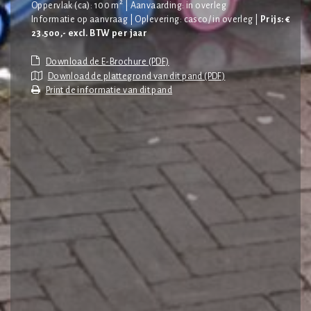
2
Oppervlak (ca): 100 m
| Aanvaarding: in overleg
Informatie op aanvraag | Oplevering: casco/ in overleg |
Prijs: €
23.500,- excl. BTW per jaar
Download de plattegrond van dit pand (PDF)
Print de informatie van dit pand