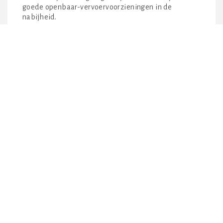
goede openbaar-vervoervoorzieningen in de
nabijheid.
OPLEVERINGSNIVEAU
De winkelruimte wordt, casco, verhuurd en
opgeleverd met pantry en toilet en verder oplevering
in overleg. Op dit moment beschikt de ruimte over:
– verlichting;
– systeemplafond;
– vloerafwerking;
– pantry;
– toilet;