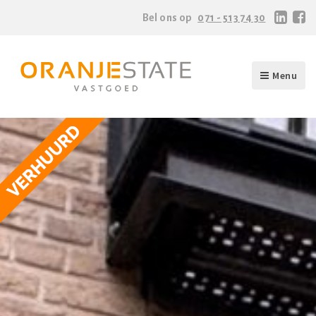
Bel ons op
071 - 513 74 30
Menu