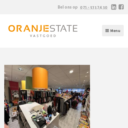
Bel ons op
071 - 513 74 30
Menu