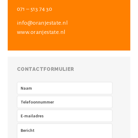
071 – 513 74 30
info@oranjestate.nl
www.oranjestate.nl
CONTACTFORMULIER
Naam
(Vereist)
Telefoon
(Vereist)
E-
mailadres
(Vereist)
Bericht
(Vereist)