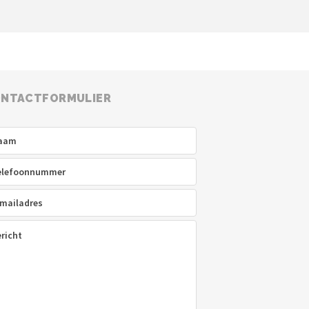
NTACTFORMULIER
am
(Vereist)
efoon
(Vereist)
ladres
(Vereist)
icht
(Vereist)