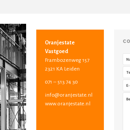
CO
Oranjestate
Vastgoed
Na
Frambozenweg 157
2321 KA Leiden
Tel
071 – 513 74 30
E-
mai
info@oranjestate.nl
Ber
www.oranjestate.nl