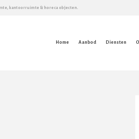
mte, kantoorruimte & horeca objecten.
Home
Aanbod
Diensten
O