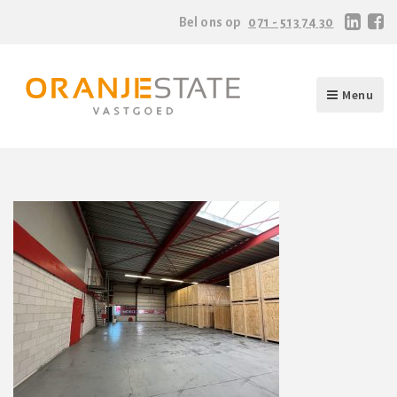
Bel ons op
071 - 513 74 30
Menu