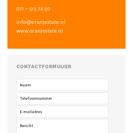
071 – 513 74 30
info@oranjestate.nl
www.oranjestate.nl
CONTACTFORMULIER
Naam
(Vereist)
Telefoon
(Vereist)
E-
mailadres
(Vereist)
Bericht
(Vereist)