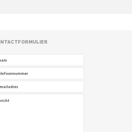
NTACTFORMULIER
am
(Vereist)
efoon
(Vereist)
ladres
(Vereist)
icht
(Vereist)