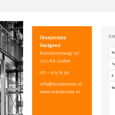
CO
Oranjestate
Vastgoed
Na
Frambozenweg 157
2321 KA Leiden
Tel
071 – 513 74 30
E-
mai
info@oranjestate.nl
Ber
www.oranjestate.nl