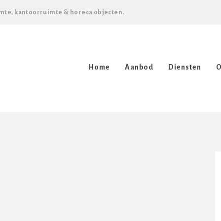
mte, kantoorruimte & horeca objecten.
Home
Aanbod
Diensten
O