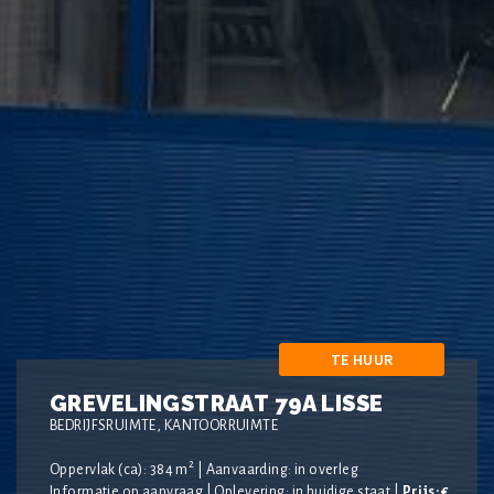
TE HUUR
GREVELINGSTRAAT 79A LISSE
BEDRIJFSRUIMTE, KANTOORRUIMTE
2
Oppervlak (ca): 384 m
| Aanvaarding: in overleg
Informatie op aanvraag | Oplevering: in huidige staat |
Prijs: €