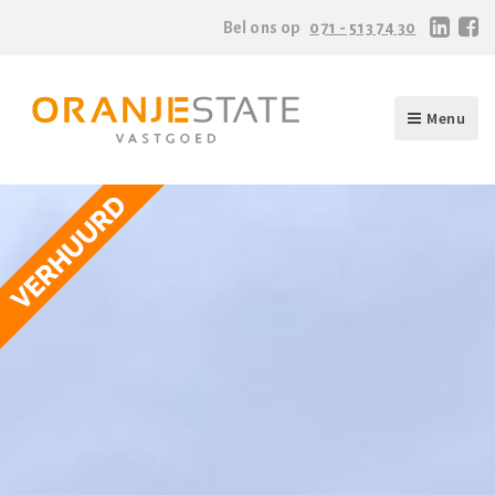
Bel ons op
071 - 513 74 30
Menu