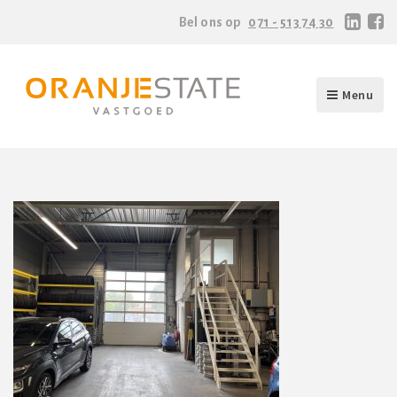
Bel ons op
071 - 513 74 30
Menu