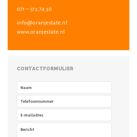
071 – 513 74 30
info@oranjestate.nl
www.oranjestate.nl
CONTACTFORMULIER
Naam
(Vereist)
Telefoon
(Vereist)
E-
mailadres
(Vereist)
Bericht
(Vereist)