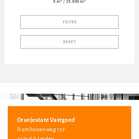
0
m² /
15.000
m²
Oranjestate Vastgoed
Frambozenweg 157
2321 KA Leiden