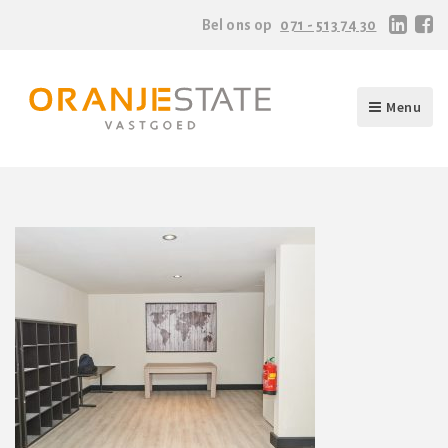
Bel ons op
071 - 513 74 30
Menu