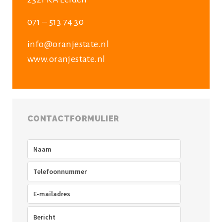
071 – 513 74 30
info@oranjestate.nl
www.oranjestate.nl
CONTACTFORMULIER
Naam
(Vereist)
Telefoon
(Vereist)
E-
mailadres
(Vereist)
Bericht
(Vereist)