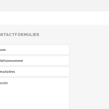
NTACTFORMULIER
am
(Vereist)
efoon
(Vereist)
ladres
(Vereist)
icht
(Vereist)