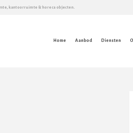
mte, kantoorruimte & horeca objecten.
Home
Aanbod
Diensten
O