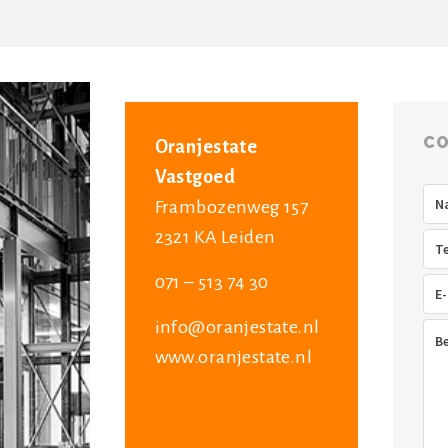
CO
Oranjestate
Vastgoed
Na
Frambozenweg 157
2321 KA Leiden
Tel
071 – 513 74 30
E-
mai
info@oranjestate.nl
Ber
www.oranjestate.nl